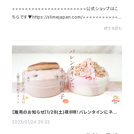
=======================公式ショップはこ
ちらです▼https://slimejapan.com/============
===========みなさんこんにちわ🌞スライムジャパン
続きを読む
です。２月下旬に入り、寒さが少し和らいできましたね‥！さ
てさて、今月...
【販売のお知らせ】1/28(土)夜8時！バレンタインにネオ和
菓子。
2023/01/24 20:33