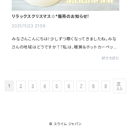
リラックスクリスマス☆*販売のお知らせ！
2021/11/23 21:59
みなさんこんにちは！少しずつ寒くなってきましたね。みな
さんの地域はどうですか？？私は、暖房＆ホットカーペット
フル稼動・食事はおでんか鍋という徹底ぶりです。冬本番に
続きを読む
は、一足先に春の生活をしているんじ...
次
1
2
3
4
5
6
7
8
9
>>
© スライム ジャパン