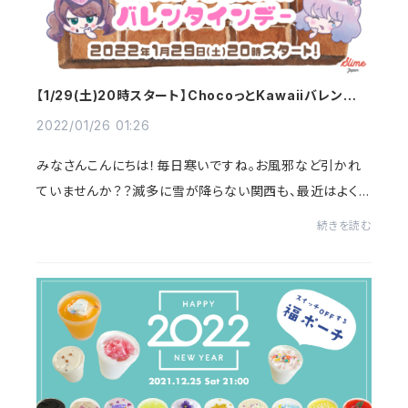
【1/29(土)20時スタート】ChocoっとKawaiiバレンタイ
ンデー
2022/01/26 01:26
みなさんこんにちは！毎日寒いですね。お風邪など引かれ
ていませんか？？滅多に雪が降らない関西も、最近はよくち
らついています。寒い…！！さてさて、2022年第一回目リスト
続きを読む
ック！気合入ってます^^その前にちょい...